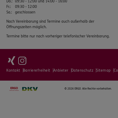
Do.
:
09:30 - 12:00 und 14:00 - 16:00
Fr.
:
09:30 - 12:00
Sa.
:
geschlossen
Nach Vereinbarung sind Termine auch außerhalb der
Öffnungszeiten möglich.
Termine bitte nur nach vorheriger telefonischer Vereinbarung.
Kontakt
Barrierefreiheit
Anbieter
Datenschutz
Sitemap
Co
©
2026 ERGO. Alle Rechte vorbehalten.