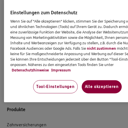
Meine Vergütung als Vermittler steht im Einklang mit
der Einbeziehung von Nachhaltigkeitsrisiken, die mit
Einstellungen zum Datenschutz
den vermittelten Versicherungsanlageprodukten
Wenn Sie auf "Alle akzeptieren" klicken, stimmen Sie der Speicherung 
einhergehen. Dies gilt ebenso für die Vergütung der
und ähnlichen Technologien (Tools) auf Ihrem Gerät zu. Dadurch ermö
Angestellten in meiner Agentur und/oder sonstige für
eine zuverlässige Funktion der Website, die Analyse der Websitenutzun
die Agentur tätige Personen. Die Berücksichtigung von
Messung von Marketingaktivitäten sowie die Möglichkeit, Ihnen persona
Nachhaltigkeitsrisiken hat insbesondere keinen Einfluss
Inhalte und Werbeanzeigen zur Verfügung zu stellen, z.B. durch die N
Facebook Audiences oder Google Ads. Falls Sie
nicht zustimmen
möchten
darauf, ob ich für die Vermittlung eines
keine für Sie maßgeschneiderte Anpassung und Werbung auf dieser Se
Versicherungsanlageproduktes eine Vergütung erhalte
Sie können Ihre Entscheidungen jederzeit über den Button "Tool-Eins
oder darauf, wie hoch diese Vergütung ausfällt.
anpassen. Näheres zu den eingesetzten Tools finden Sie unter
Gleiches gilt für die Vergütung von Mitarbeitern
Datenschutzhinweise
Impressum
und/oder sonstigen für die Agentur tätigen Personen.
Tool-Einstellungen
Alle akzeptieren
Produkte
Zahnversicherungen