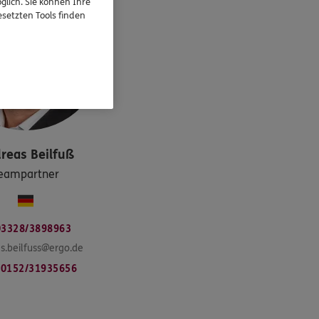
glich. Sie können Ihre
setzten Tools finden
reas
Beilfuß
eampartner
03328/3898963
s.beilfuss@ergo.de
0152/31935656