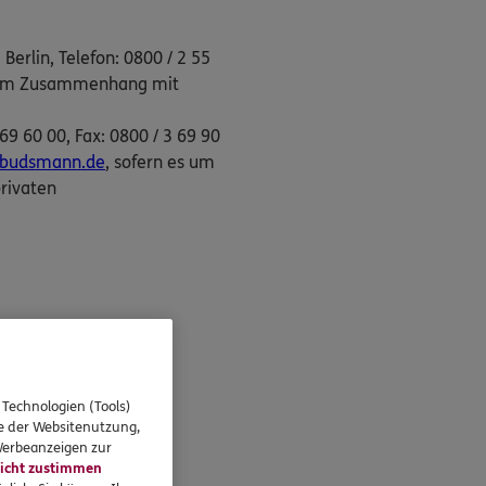
erlin, Telefon: 0800 / 2 55
en im Zusammenhang mit
9 60 00, Fax: 0800 / 3 69 90
mbudsmann.de
, sofern es um
rivaten
 Technologien (Tools)
se der Websitenutzung,
 Werbeanzeigen zur
icht zustimmen