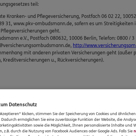
gungsgesetzes teil:
 Kranken- und Pflegeversicherung, Postfach 06 02 22, 10052 B
45 89 31, www.pkv-ombudsmann.de, sofern es um Streitigkeit
 Pflegeversicherungen geht.
smann e.V., Postfach 080632, 10006 Berlin, Telefon: 0800 / 3 6
de@versicherungsombudsmann.de,
http://www.versicherungso
ammenhang mit anderen privaten Versicherungen geht (außer p
 Kreditversicherungen u., Rückversicherungen).
UNSER TEAM
 zum Datenschutz
Unser Team am Standort
Teltow
akzeptieren" klicken, stimmen Sie der Speicherung von Cookies und ähnlichen
. Dadurch ermöglichen Sie eine zuverlässige Funktion der Website, die Analy
rketingaktivitäten sowie die Möglichkeit, Ihnen personalisierte Inhalte und
n, z.B. durch die Nutzung von Facebook Audiences oder Google Ads. Falls Sie
n