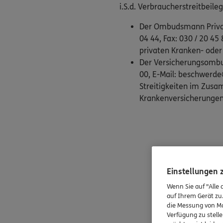
i.S.d. Verbraucherstreitbeile
Der Ombudsmann Private
04 44, Fax: 030 / 20 
privaten Kranken- oder
Der Versicherungsombud
00, E-Mail: beschwer
Streitigkeiten im Zus
Krankenversicherungen,
Einstellungen
Wenn Sie auf "Alle 
auf Ihrem Gerät zu
die Messung von Ma
Verfügung zu stelle