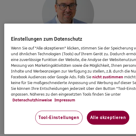
Einstellungen zum Datenschutz
Wenn Sie auf "Alle akzeptieren" klicken, stimmen Sie der Speicherung 
Steffen
Littmann
und ähnlichen Technologien (Tools) auf Ihrem Gerät zu. Dadurch ermö
Geschäftsstellenleiter
eine zuverlässige Funktion der Website, die Analyse der Websitenutzun
Messung von Marketingaktivitäten sowie die Möglichkeit, Ihnen persona
Inhalte und Werbeanzeigen zur Verfügung zu stellen, z.B. durch die N
Facebook Audiences oder Google Ads. Falls Sie
nicht zustimmen
möchten
Tel:
03328/3898963
keine für Sie maßgeschneiderte Anpassung und Werbung auf dieser Se
Sie können Ihre Entscheidungen jederzeit über den Button "Tool-Eins
steffen.littmann@ergo.de
anpassen. Näheres zu den eingesetzten Tools finden Sie unter
Mobil:
0176/30778419
Datenschutzhinweise
Impressum
Tool-Einstellungen
Alle akzeptieren
Mehr