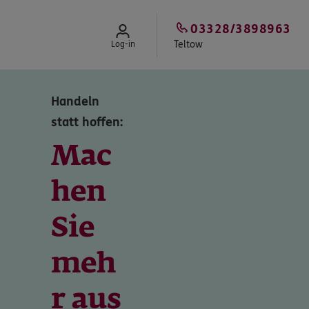
03328/3898963
Teltow
Log-in
Handeln
statt hoffen:
Mac
hen
Sie
meh
r aus