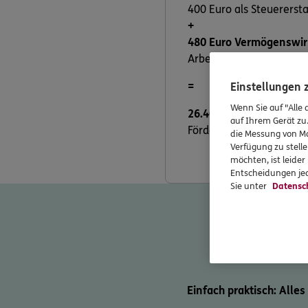
400 Euro als Steuererst
+
480 Euro Vermögenswir
Arbeitgeber diese Leistu
=
Einstellungen
Wenn Sie auf "Alle 
26.400 Euro
kommen inne
auf Ihrem Gerät zu
Förderungen erfüllen.
die Messung von Ma
Verfügung zu stelle
möchten, ist leide
Entscheidungen jed
Sie unter
Datensc
Einfach praktisch: Alles