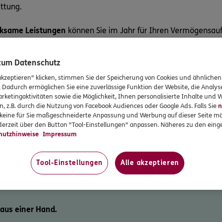
attung.
ksame Leistungen
können Sie im Jahr für Ihren Vermögensauf
ngen zahlt.
 zum Datenschutz
akzeptieren" klicken, stimmen Sie der Speicherung von Cookies und ähnlichen
rhalb von 30 Jahren zusammen, wenn Sie die Voraussetzunge
. Dadurch ermöglichen Sie eine zuverlässige Funktion der Website, die Analy
rketingaktivitäten sowie die Möglichkeit, Ihnen personalisierte Inhalte und
n, z.B. durch die Nutzung von Facebook Audiences oder Google Ads. Falls Sie
n
r keine für Sie maßgeschneiderte Anpassung und Werbung auf dieser Seite mö
erzeit über den Button "Tool-Einstellungen" anpassen. Näheres zu den einge
hutzhinweise
Impressum
Tool-Einstellungen
Alle akzeptieren
 aus einer Hand.