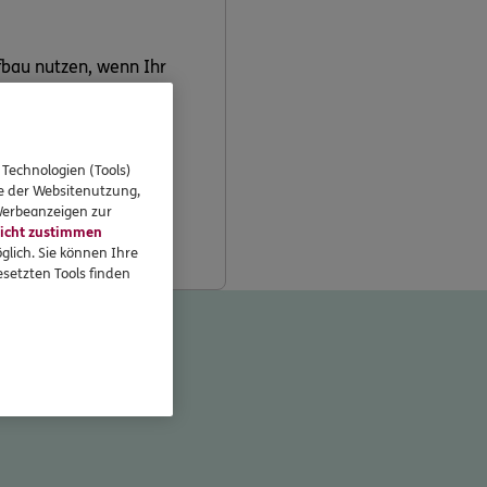
bau nutzen, wenn Ihr
 Technologien (Tools)
n für diese beiden
se der Websitenutzung,
 Werbeanzeigen zur
icht zustimmen
glich. Sie können Ihre
setzten Tools finden