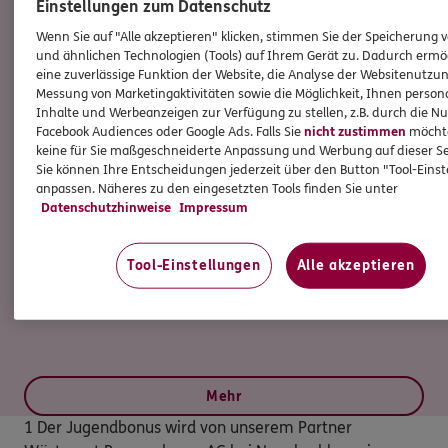
Einstellungen zum Datenschutz
Wenn Sie auf "Alle akzeptieren" klicken, stimmen Sie der Speicherung 
und ähnlichen Technologien (Tools) auf Ihrem Gerät zu. Dadurch ermö
eine zuverlässige Funktion der Website, die Analyse der Websitenutzun
Messung von Marketingaktivitäten sowie die Möglichkeit, Ihnen persona
Inhalte und Werbeanzeigen zur Verfügung zu stellen, z.B. durch die N
Facebook Audiences oder Google Ads. Falls Sie
nicht zustimmen
möchten
Steffen
Littmann
keine für Sie maßgeschneiderte Anpassung und Werbung auf dieser Se
Sie können Ihre Entscheidungen jederzeit über den Button "Tool-Eins
Geschäftsstellenleiter
anpassen. Näheres zu den eingesetzten Tools finden Sie unter
Datenschutzhinweise
Impressum
Tel:
03328/3898963
Tool-Einstellungen
Alle akzeptieren
steffen.littmann@ergo.de
Mobil:
0176/30778419
Mehr
1 Der Jugendbonus wird von unserem Partner