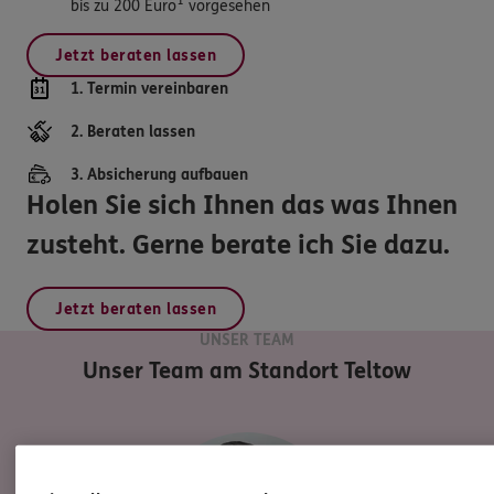
bis zu 200 Euro
vorgesehen
Jetzt beraten lassen
1. Termin vereinbaren
2. Beraten lassen
3. Absicherung aufbauen
Holen Sie sich Ihnen das was Ihnen
zusteht. Gerne berate ich Sie dazu.
Jetzt beraten lassen
UNSER TEAM
Unser Team am Standort
Teltow